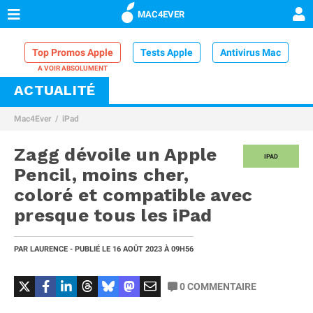
MAC4EVER
Top Promos Apple
Tests Apple
Antivirus Mac
ACTUALITÉ
VPN Mac
Chargeur iPhone
Nettoyeur Mac
Mac4Ever
iPad
Comparatif iPhone
Dock Thunderbolt
Zagg dévoile un Apple
IPAD
Pencil, moins cher,
coloré et compatible avec
presque tous les iPad
PAR
LAURENCE
- PUBLIÉ LE
16 AOÛT 2023
À 09H56
0
COMMENTAIRE