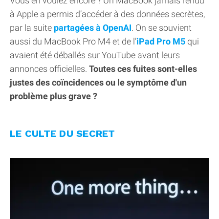
Vous en voulez encore ? Un MacBook jamais rendu
à Apple a permis d’accéder à des données secrètes,
par la suite
partagées à OpenAI
. On se souvient
aussi du MacBook Pro M4 et de l’
iPad Pro M5
qui
avaient été déballés sur YouTube avant leurs
annonces officielles.
Toutes ces fuites sont-elles
justes des coïncidences ou le symptôme d'un
problème plus grave ?
LE CULTE DU SECRET