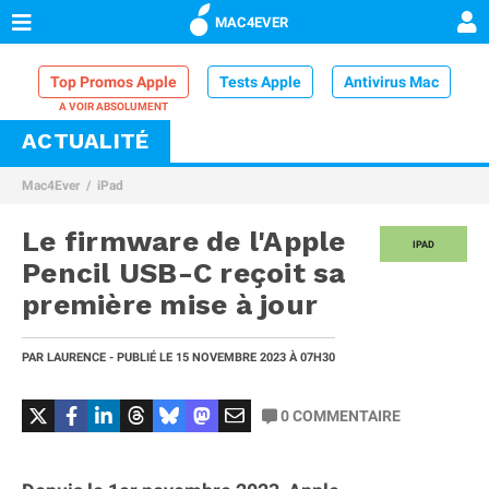
MAC4EVER
Top Promos Apple
Tests Apple
Antivirus Mac
ACTUALITÉ
VPN Mac
Chargeur iPhone
Nettoyeur Mac
Mac4Ever
iPad
Comparatif iPhone
Dock Thunderbolt
Le firmware de l'Apple
IPAD
Pencil USB-C reçoit sa
première mise à jour
PAR
LAURENCE
- PUBLIÉ LE
15 NOVEMBRE 2023
À 07H30
0
COMMENTAIRE