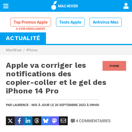
MAC4EVER
Top Promos Apple
Tests Apple
Antivirus Mac
ACTUALITÉ
VPN Mac
Chargeur iPhone
Nettoyeur Mac
Mac4Ever
iPhone
Comparatif iPhone
Dock Thunderbolt
Apple va corriger les
IPHONE
notifications des
copier-coller et le gel des
iPhone 14 Pro
PAR
LAURENCE
- MIS À JOUR LE
20 SEPTEMBRE 2022
À 09H00
4
COMMENTAIRES