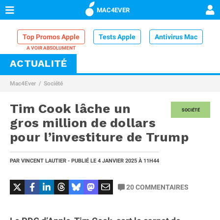
MAC4EVER
Top Promos Apple
Tests Apple
Antivirus Mac
ACTUALITÉ
VPN Mac
Chargeur iPhone
Nettoyeur Mac
Mac4Ever
Société
Comparatif iPhone
Dock Thunderbolt
Tim Cook lâche un
SOCIÉTÉ
gros million de dollars
pour l’investiture de Trump
PAR
VINCENT LAUTIER
- PUBLIÉ LE
4 JANVIER 2025
À 11H44
20
COMMENTAIRES