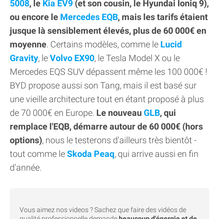
5008
, le
Kia EV9
(et son cousin, le Hyundai Ioniq 9),
ou encore le
Mercedes EQB
, mais les tarifs étaient
jusque là sensiblement élevés, plus de 60 000€ en
moyenne
. Certains modèles, comme le
Lucid
Gravity
, le
Volvo EX90
, le Tesla Model X ou le
Mercedes EQS SUV dépassent même les 100 000€ !
BYD propose aussi son Tang, mais il est basé sur
une vieille architecture tout en étant proposé à plus
de 70 000€ en Europe.
Le nouveau
GLB
, qui
remplace l'EQB, démarre autour de 60 000€ (hors
options)
, nous le testerons d'ailleurs très bientôt -
tout comme le
Skoda Peaq
, qui arrive aussi en fin
d'année.
Vous aimez nos videos ? Sachez que faire des vidéos de
qualité professionnelle demande
beaucoup d'énergie et de