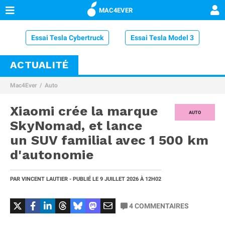
MAC4EVER
Essai Tesla Cybertruck
Essai Tesla Model 3
ACTUALITÉ
Essai Volvo XC60
Essai MG4
Essai Microlino
Mac4Ever
Auto
Essai Volkswagen ID.4
Essai Volkswagen ID.Buzz
Xiaomi crée la marque
Essai BMW iX1 xDrive 30
AUTO
SkyNomad, et lance
un SUV familial avec 1 500 km
d'autonomie
PAR
VINCENT LAUTIER
- PUBLIÉ LE
9 JUILLET 2026
À 12H02
4
COMMENTAIRES