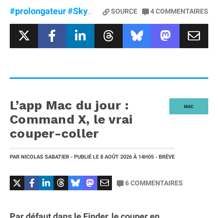
#prolongateur
#SkyNomad
#suv
#Xiaomi
SOURCE
4
COMMENTAIRES
L’app Mac du jour :
MAC
Command X, le vrai
couper-coller
PAR
NICOLAS SABATIER
- PUBLIÉ LE
8 AOÛT 2026
À 14H05
- BRÈVE
6
COMMENTAIRES
Par défaut dans le Finder, le couper en