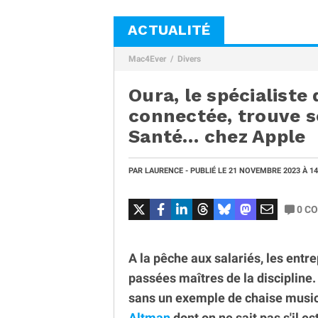
ACTUALITÉ
Mac4Ever
Divers
Oura, le spécialiste
connectée, trouve 
Santé… chez Apple
PAR
LAURENCE
- PUBLIÉ LE
21 NOVEMBRE 2023
À 1
0
CO
A la pêche aux salariés, les entre
passées maîtres de la discipline.
sans un exemple de chaise musica
Altman
dont on ne sait pas s'il es