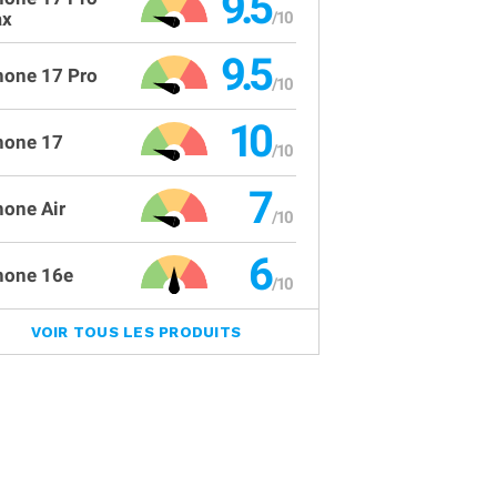
9.5
x
9.5
hone 17 Pro
10
hone 17
7
hone Air
6
hone 16e
VOIR TOUS LES PRODUITS