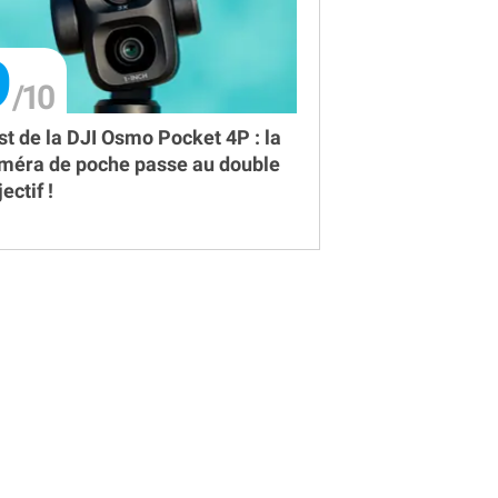
9
st de la DJI Osmo Pocket 4P : la
méra de poche passe au double
ectif !