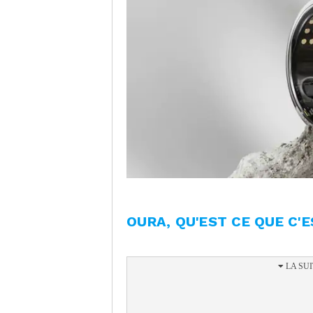
OURA, QU'EST CE QUE C'E