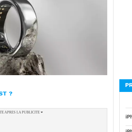
P
ST ?
iP
iP