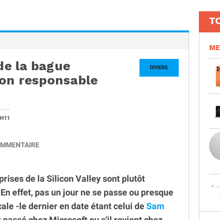
T
ME
 de la bague
DIVERS
son responsable
4H11
MMENTAIRE
prises de la Silicon Valley sont plutôt
 En effet, pas un jour ne se passe ou presque
le -le dernier en date étant celui de
Sam
t passé chez Microsoft ou s'il revient chez