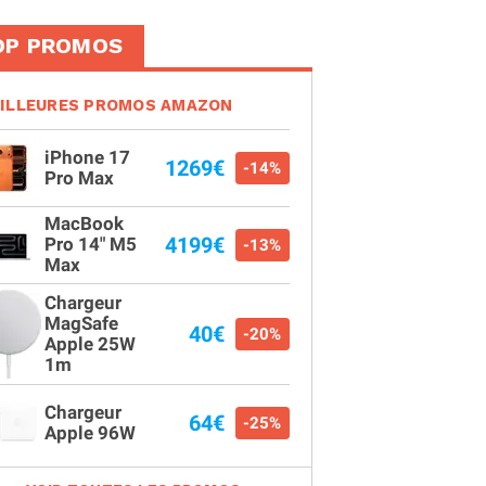
OP PROMOS
ILLEURES PROMOS AMAZON
iPhone 17
1269€
-14%
Pro Max
MacBook
4199€
Pro 14" M5
-13%
Max
Chargeur
MagSafe
40€
-20%
Apple 25W
1m
Chargeur
64€
-25%
Apple 96W