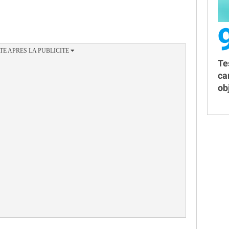
Te
ca
obj