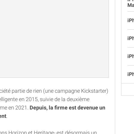
Ma
iP
iP
iP
iP
ciété partie de rien (une campagne Kickstarter)
lligente en 2015, suivie de la deuxième
ième en 2021.
Depuis, la firme est devenue un
ent
.
tions Horizon et Heritage- est désormais un