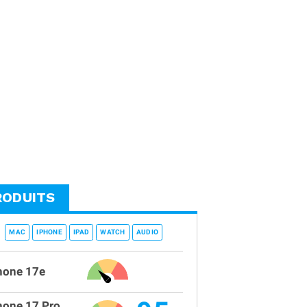
RODUITS
MAC
IPHONE
IPAD
WATCH
AUDIO
hone 17e
hone 17 Pro