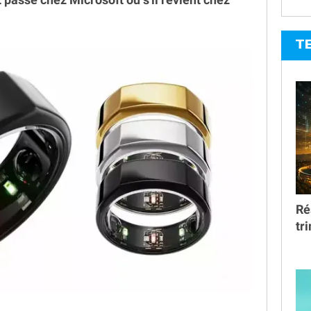
T
Ré
tr