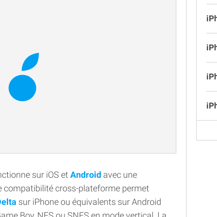
iP
iP
iP
iP
nctionne sur iOS et
Android
avec une
ette compatibilité cross-plateforme permet
elta
sur iPhone ou équivalents sur Android
 Game Boy, NES ou SNES en mode vertical. La