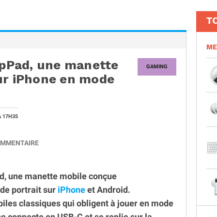
T
ME
lipPad, une manette
GAMING
ur iPhone en mode
À 17H35
MMENTAIRE
ad, une manette mobile conçue
de portrait sur
iPhone
et Android.
les classiques qui obligent à jouer en mode
e connecte en USB-C et se replie sur la