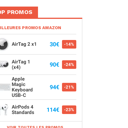
OP PROMOS
ILLEURES PROMOS AMAZON
30€
AirTag 2 x1
-14%
AirTag 1
90€
-24%
(x4)
Apple
Magic
94€
-21%
Keyboard
USB-C
AirPods 4
114€
-23%
Standards
VOIR TOUTES LES PROMOS