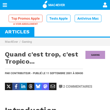
MAC4EVER
Top Promos Apple
Tests Apple
Antivirus Mac
ARTICLES
VPN Mac
Chargeur iPhone
Nettoyeur Mac
Mac4Ever
Gaming
Comparatif iPhone
Dock Thunderbolt
Quand c'est trop, c'est
GAMING
Tropico...
PAR
CONTRIBUTEUR
- PUBLIÉ LE
11 SEPTEMBRE 2001
À 00H00
2
COMMENTAIRES