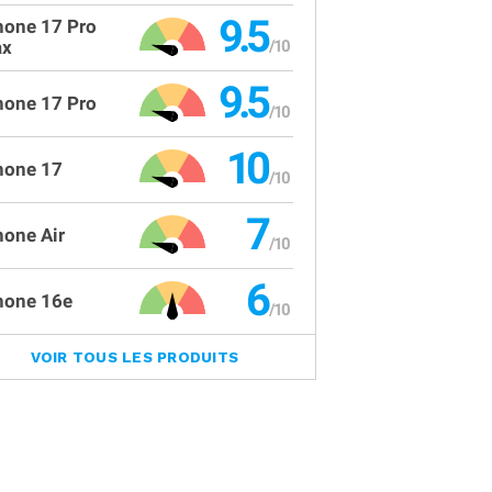
9.5
hone 17 Pro
x
9.5
hone 17 Pro
10
hone 17
7
hone Air
6
hone 16e
VOIR TOUS LES PRODUITS