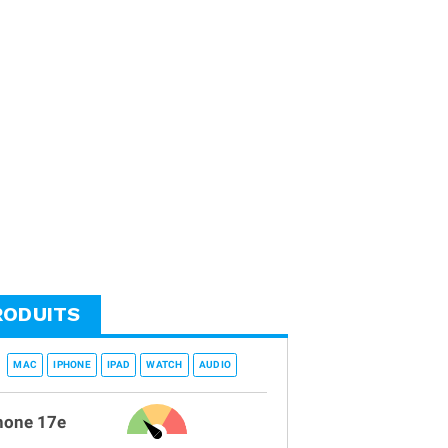
RODUITS
MAC
IPHONE
IPAD
WATCH
AUDIO
hone 17e