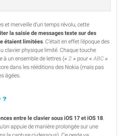
s et merveille d'un temps révolu, cette
liter la saisie de messages texte sur des
e étaient limitées
. C'était en effet l'époque des
u clavier physique limité. Chaque touche
 à un ensemble de lettres (
2
pour
ABC
encore dans les rééditions des Nokia (mais pas
es âgées.
 ?
ences entre le clavier sous iOS 17 et iOS 18
.
squ'on appuie de manière prolongée sur une
s la capture ci-dessous). Ce geste va