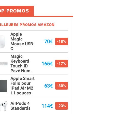
OP PROMOS
ILLEURES PROMOS AMAZON
Apple
Magic
70€
-18%
Mouse USB-
C
Magic
Keyboard
165€
-17%
Touch ID
Pavé Num.
Apple Smart
Folio pour
63€
-30%
iPad Air M2
11 pouces
AirPods 4
114€
-23%
Standards