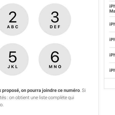
iP
Ma
iP
iP
iP
iP
ix proposé, on pourra joindre ce numéro
. Si
ités : on obtient une liste complète qui
o.