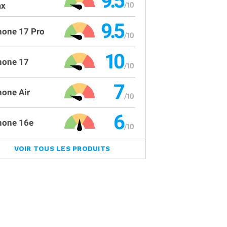
9.5
x
9.5
hone 17 Pro
10
hone 17
7
hone Air
6
hone 16e
VOIR TOUS LES PRODUITS