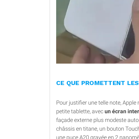
CE QUE PROMETTENT LES
Pour justifier une telle note, Apple
petite tablette, avec
un écran inter
façade externe plus modeste autou
châssis en titane, un bouton Touch
une puce A20 gravée en 2 nanomèt