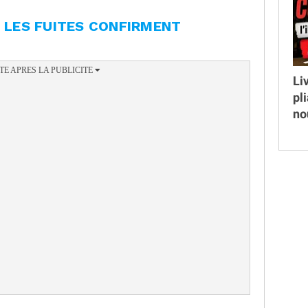
T LES FUITES CONFIRMENT
Li
pl
no