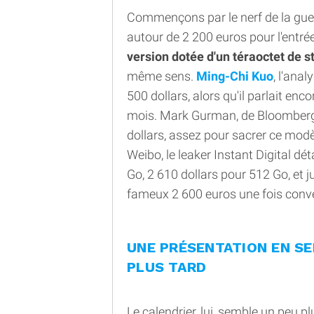
Commençons par le nerf de la guer
autour de 2 200 euros pour l'entr
version dotée d'un téraoctet de 
même sens.
Ming-Chi Kuo
, l'anal
500 dollars, alors qu'il parlait enc
mois. Mark Gurman, de Bloomberg, 
dollars, assez pour sacrer ce modè
Weibo, le leaker Instant Digital dé
Go, 2 610 dollars pour 512 Go, et j
fameux 2 600 euros une fois conver
UNE PRÉSENTATION EN SE
PLUS TARD
Le calendrier, lui, semble un peu pl