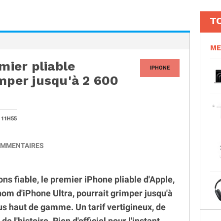
T
ME
mier pliable
IPHONE
imper jusqu'à 2 600
 11H55
MMENTAIRES
s fiable, le premier iPhone pliable d'Apple,
om d'iPhone Ultra, pourrait grimper jusqu'à
us haut de gamme. Un tarif vertigineux, de
de l'histoire. Rien d'officiel pour l'instant,