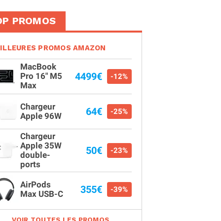
OP PROMOS
ILLEURES PROMOS AMAZON
MacBook
4499€
Pro 16" M5
-12%
Max
Chargeur
64€
-25%
Apple 96W
Chargeur
Apple 35W
50€
-23%
double-
ports
AirPods
355€
-39%
Max USB-C
VOIR TOUTES LES PROMOS