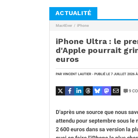
ACTUALITÉ
Mac4Ever
iPhone
iPhone Ultra : le pre
d'Apple pourrait gr
euros
PAR
VINCENT LAUTIER
- PUBLIÉ LE
7 JUILLET 2026
À
9
CO
D'après une source que nous savon
attendu pour septembre sous le n
2 600 euros dans sa version la pl
quoi en faire l'iPhone le plus cher 