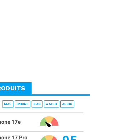
RODUITS
MAC
IPHONE
IPAD
WATCH
AUDIO
hone 17e
hone 17 Pro