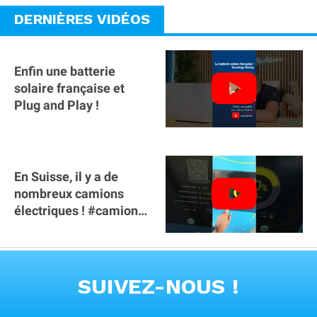
DERNIÈRES VIDÉOS
Enfin une batterie
solaire française et
Plug and Play !
En Suisse, il y a de
nombreux camions
électriques ! #camion
#poidslourds
#voitureelectrique
VOIR TOUTES LES VIDEOS
SUIVEZ-NOUS !