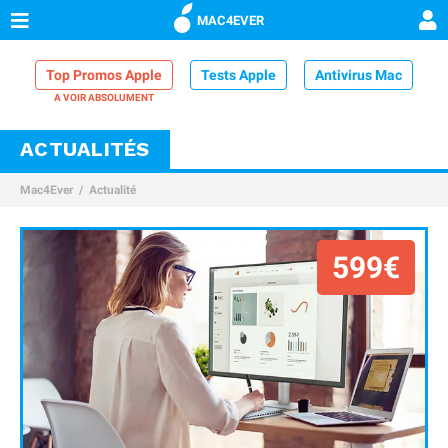
MAC4EVER
Top Promos Apple
Tests Apple
Antivirus Mac
VPN Mac
Chargeur iPhone
Nettoyeur Mac
ACTUALITÉS
Comparatif iPhone
Dock Thunderbolt
Mac4Ever
Actualité
599€