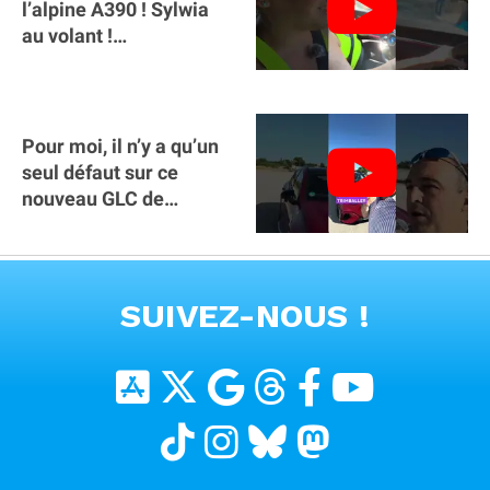
l’alpine A390 ￼! Sylwia
au volant !
#voitureelectrique
#alpine #a390
Pour moi, il n’y a qu’un
seul défaut sur ce
nouveau GLC de
Mercedes : il manque la
clé sur téléphone
VOIR TOUTES LES VIDEOS
SUIVEZ-NOUS !