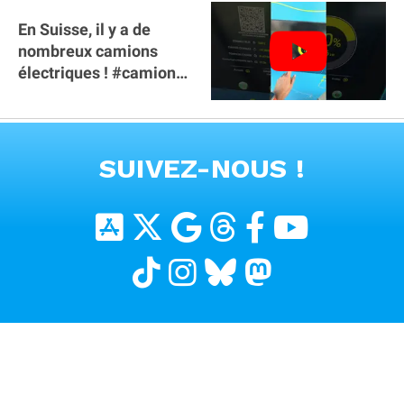
En Suisse, il y a de
nombreux camions
électriques ! #camion
#poidslourds
#voitureelectrique
VOIR TOUTES LES VIDEOS
SUIVEZ-NOUS !