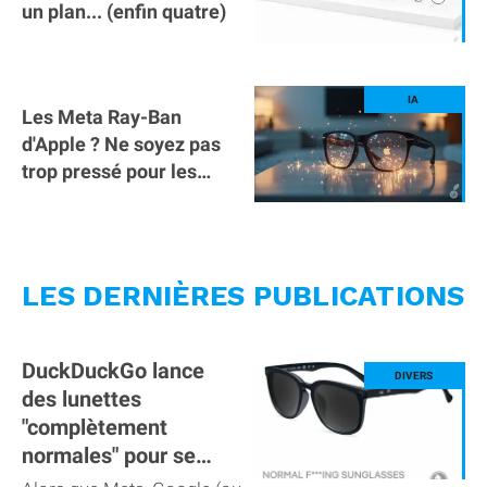
un plan... (enfin quatre)
Les Meta Ray-Ban
d'Apple ? Ne soyez pas
trop pressé pour les
avoir...
LES DERNIÈRES PUBLICATIONS
DuckDuckGo lance
des lunettes
"complètement
normales" pour se
moquer des Meta Ray-