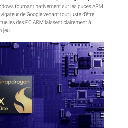
Windows tournant nativement sur les puces ARM
avigateur de Google venant tout juste d'être
ctuelles des PC ARM laissent clairement à
n jeu.