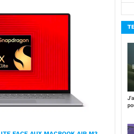
T
J'
po
ITE FACE AUX MACBOOK AIR M3