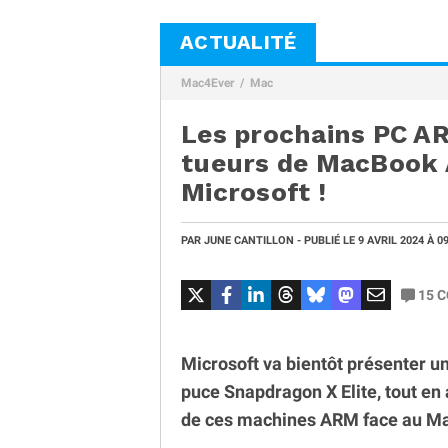
ACTUALITÉ
Mac4Ever
Mac
Les prochains PC A
tueurs de MacBook A
Microsoft !
PAR
JUNE CANTILLON
- PUBLIÉ LE
9 AVRIL 2024
À 0
15
C
Microsoft va bientôt présenter u
puce Snapdragon X Elite, tout e
de ces machines ARM face au M