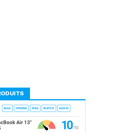
RODUITS
MAC
IPHONE
IPAD
WATCH
AUDIO
10
cBook Air 13"
5