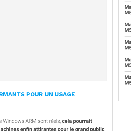
Ma
M
Ma
M5
Ma
M5
Ma
M5
Ma
M5
ORMANTS POUR UN USAGE
 de Windows ARM sont réels,
cela pourrait
achines enfin attirantes pour le grand public
.