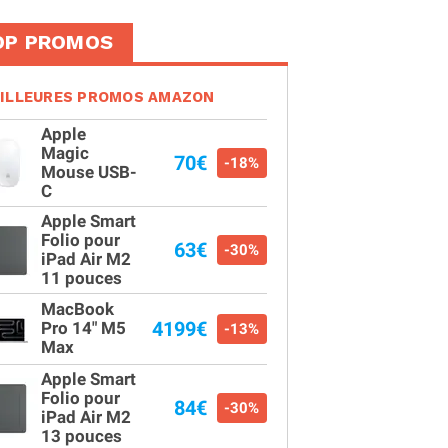
OP PROMOS
ILLEURES PROMOS AMAZON
Apple
Magic
70€
-18%
Mouse USB-
C
Apple Smart
Folio pour
63€
-30%
iPad Air M2
11 pouces
MacBook
4199€
Pro 14" M5
-13%
Max
Apple Smart
Folio pour
84€
-30%
iPad Air M2
13 pouces