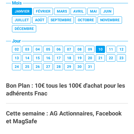
Mois
JANVIER
FÉVRIER
MARS
AVRIL
MAI
JUIN
JUILLET
AOÛT
SEPTEMBRE
OCTOBRE
NOVEMBRE
DÉCEMBRE
Jour
02
03
04
05
06
07
08
09
10
11
12
13
14
15
16
17
18
19
20
21
22
23
24
25
26
27
28
29
30
31
Bon Plan : 10€ tous les 100€ d'achat pour les
adhérents Fnac
Cette semaine : AG Actionnaires, Facebook
et MagSafe