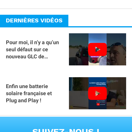
DERNIÈRES VIDÉOS
Pour moi, il n’y a qu’un
seul défaut sur ce
nouveau GLC de
Mercedes : il manque la
clé sur téléphone
Enfin une batterie
solaire française et
Plug and Play !
VOIR TOUTES LES VIDEOS
SUIVEZ-NOUS !