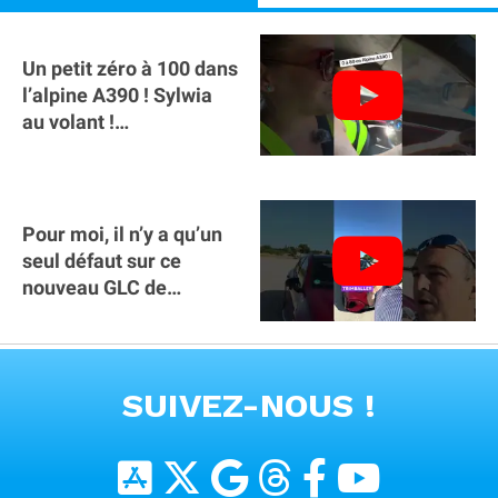
Un petit zéro à 100 dans
l’alpine A390 ￼! Sylwia
au volant !
#voitureelectrique
#alpine #a390
Pour moi, il n’y a qu’un
seul défaut sur ce
nouveau GLC de
Mercedes : il manque la
clé sur téléphone
VOIR TOUTES LES VIDEOS
SUIVEZ-NOUS !