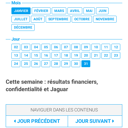
Mois
JANVIER
FÉVRIER
MARS
AVRIL
MAI
JUIN
JUILLET
AOÛT
SEPTEMBRE
OCTOBRE
NOVEMBRE
DÉCEMBRE
Jour
02
03
04
05
06
07
08
09
10
11
12
13
14
15
16
17
18
19
20
21
22
23
24
25
26
27
28
29
30
31
Cette semaine : résultats financiers,
confidentialité et Jaguar
JOUR
PRÉCÉDENT
JOUR
SUIVANT