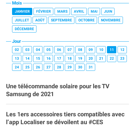
Mois
JANVIER
FÉVRIER
MARS
AVRIL
MAI
JUIN
JUILLET
AOÛT
SEPTEMBRE
OCTOBRE
NOVEMBRE
DÉCEMBRE
Jour
02
03
04
05
06
07
08
09
10
11
12
13
14
15
16
17
18
19
20
21
22
23
24
25
26
27
28
29
30
31
Une télécommande solaire pour les TV
Samsung de 2021
Les 1ers accessoires tiers compatibles avec
l’app Localiser se dévoilent au #CES