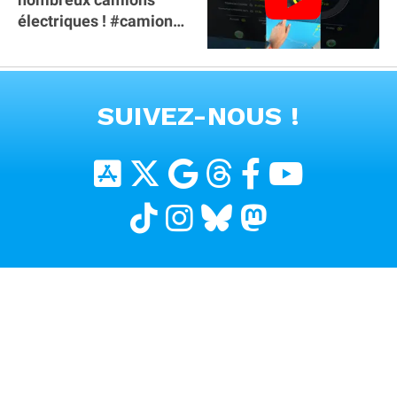
électriques ! #camion
#poidslourds
#voitureelectrique
VOIR TOUTES LES VIDEOS
SUIVEZ-NOUS !