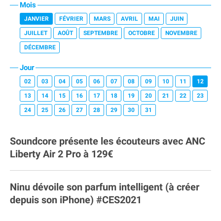
Mois
JANVIER
FÉVRIER
MARS
AVRIL
MAI
JUIN
JUILLET
AOÛT
SEPTEMBRE
OCTOBRE
NOVEMBRE
DÉCEMBRE
Jour
02
03
04
05
06
07
08
09
10
11
12
13
14
15
16
17
18
19
20
21
22
23
24
25
26
27
28
29
30
31
Soundcore présente les écouteurs avec ANC
Liberty Air 2 Pro à 129€
Ninu dévoile son parfum intelligent (à créer
depuis son iPhone) #CES2021