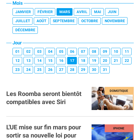
Mois
JANVIER
FÉVRIER
MARS
AVRIL
MAI
JUIN
JUILLET
AOÛT
SEPTEMBRE
OCTOBRE
NOVEMBRE
DÉCEMBRE
Jour
01
02
03
04
05
06
07
08
09
10
11
12
13
14
15
16
17
18
19
20
21
22
23
24
25
26
27
28
29
30
31
Les Roomba seront bientôt
compatibles avec Siri
L'UE mise sur fin mars pour
sortir sa nouvelle loi pour