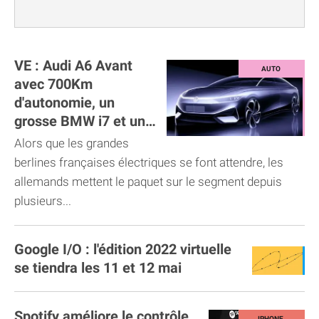
VE : Audi A6 Avant
avec 700Km
d'autonomie, un
grosse BMW i7 et une
ID.Aero chez VW
Alors que les grandes
berlines françaises électriques se font attendre, les
allemands mettent le paquet sur le segment depuis
plusieurs...
Google I/O : l'édition 2022 virtuelle
se tiendra les 11 et 12 mai
Spotify améliore le contrôle