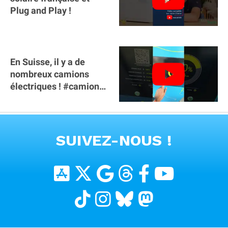
Plug and Play !
En Suisse, il y a de
nombreux camions
électriques ! #camion
#poidslourds
#voitureelectrique
VOIR TOUTES LES VIDEOS
SUIVEZ-NOUS !