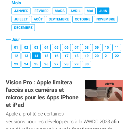
Mois
JANVIER
FÉVRIER
MARS
AVRIL
MAI
JUIN
JUILLET
AOÛT
SEPTEMBRE
OCTOBRE
NOVEMBRE
DÉCEMBRE
Jour
01
02
03
04
05
06
07
08
09
10
11
12
13
14
15
16
17
18
19
20
21
22
23
24
25
26
27
28
29
30
Vision Pro : Apple limitera
l'accès aux caméras et
micros pour les Apps iPhone
et iPad
Apple a profité de certaines
sessions pour les développeurs à la WWDC 2023 afin