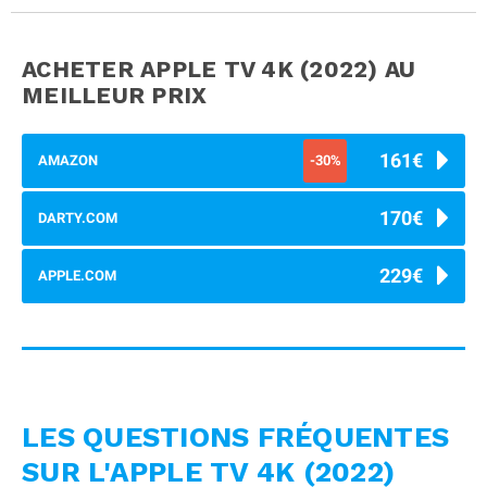
ACHETER APPLE TV 4K (2022)
AU
MEILLEUR PRIX
161€
AMAZON
-30%
170€
DARTY.COM
229€
APPLE.COM
LES QUESTIONS FRÉQUENTES
SUR L'APPLE TV 4K (2022)