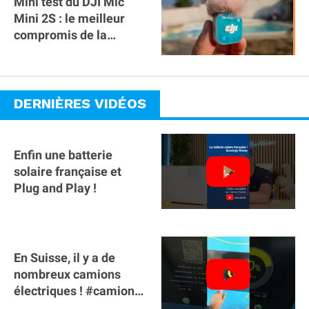
Mini test du DJI Mic
Mini 2S : le meilleur
compromis de la
gamme ?
DERNIÈRES VIDÉOS
Enfin une batterie
solaire française et
Plug and Play !
En Suisse, il y a de
nombreux camions
électriques ! #camion
#poidslourds