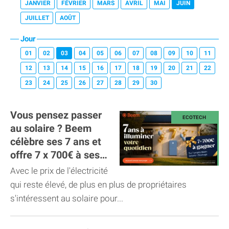
JANVIER
FÉVRIER
MARS
AVRIL
MAI
JUIN
JUILLET
AOÛT
Jour
01
02
03
04
05
06
07
08
09
10
11
12
13
14
15
16
17
18
19
20
21
22
23
24
25
26
27
28
29
30
Vous pensez passer
au solaire ? Beem
célèbre ses 7 ans et
offre 7 x 700€ à ses
futurs clients.
Avec le prix de l'électricité
qui reste élevé, de plus en plus de propriétaires
s'intéressent au solaire pour...