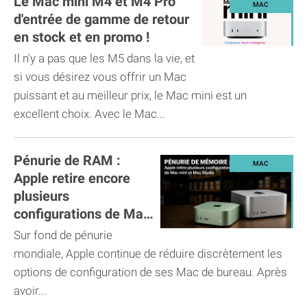
Le Mac mini M4 et M4 Pro
d'entrée de gamme de retour
en stock et en promo !
Il n'y a pas que les M5 dans la vie, et
si vous désirez vous offrir un Mac
puissant et au meilleur prix, le Mac mini est un
excellent choix. Avec le Mac...
Pénurie de RAM :
Apple retire encore
plusieurs
configurations de Mac
mini et Mac Studio
Sur fond de pénurie
mondiale, Apple continue de réduire discrètement les
options de configuration de ses Mac de bureau. Après
avoir...