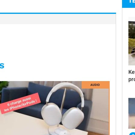
T
S
Ke
pr