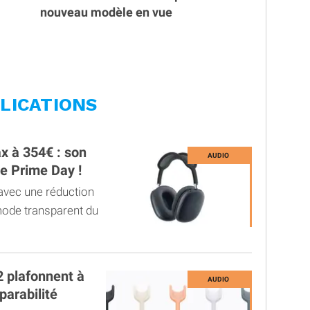
nouveau modèle en vue
LICATIONS
x à 354€ : son
le Prime Day !
avec une réduction
 mode transparent du
 plafonnent à
parabilité