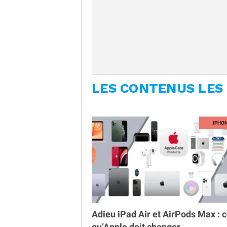
LES CONTENUS LES
Adieu iPad Air et AirPods Max : 
qu’Apple doit changer.