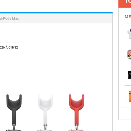
T
ME
AirPods Max
026 À 01H32