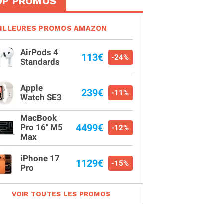
OP PROMOS
ILLEURES PROMOS AMAZON
AirPods 4
113€
-24%
Standards
Apple
239€
-11%
Watch SE3
MacBook
4499€
Pro 16" M5
-12%
Max
iPhone 17
1129€
-15%
Pro
VOIR TOUTES LES PROMOS