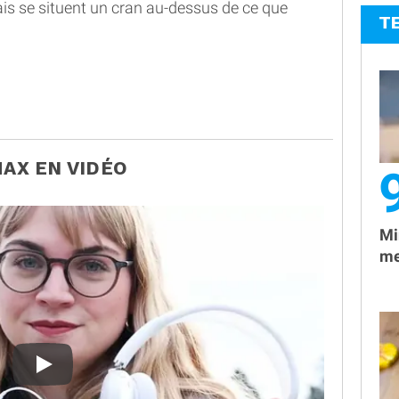
is se situent un cran au-dessus de ce que
T
MAX EN VIDÉO
Mi
me
Test des AirPods Max !